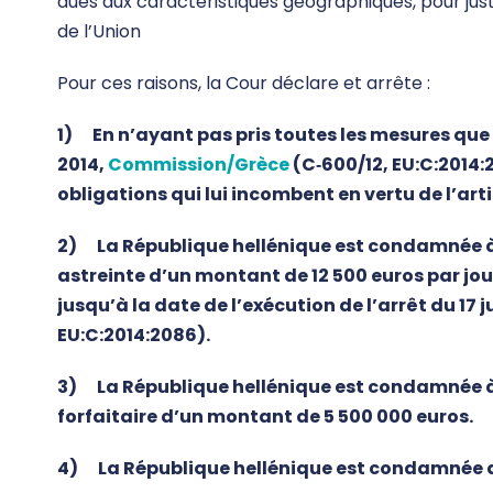
dues aux caractéristiques géographiques, pour justi
de l’Union
Pour ces raisons, la Cour déclare et arrête :
1) En n’ayant pas pris toutes les mesures que c
2014,
Commission/Grèce
(C‑600/12, EU:C:2014:
obligations qui lui incombent en vertu de l’art
2) La République hellénique est condamnée 
astreinte d’un montant de 12 500 euros par jo
jusqu’à la date de l’exécution de l’arrêt du 17 ju
EU:C:2014:2086).
3) La République hellénique est condamnée 
forfaitaire d’un montant de 5 500 000 euros.
4) La République hellénique est condamnée 