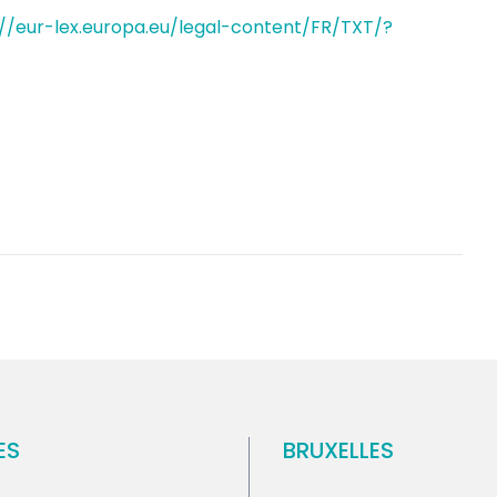
://eur-lex.europa.eu/legal-content/FR/TXT/?
ES
BRUXELLES