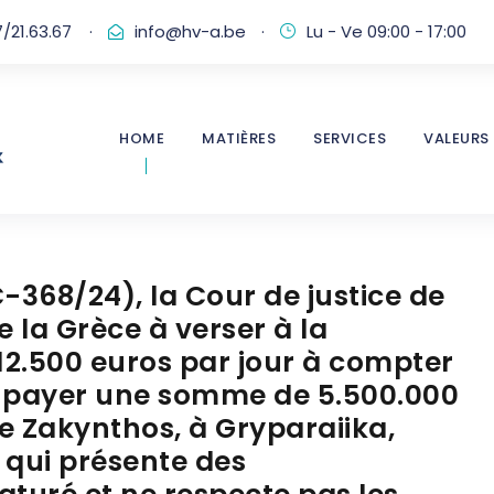
/21.63.67
·
info@hv-a.be
·
Lu - Ve 09:00 - 17:00
HOME
MATIÈRES
SERVICES
VALEURS
-368/24), la Cour de justice de
la Grèce à verser à la
12.500 euros par jour à compter
ui payer une somme de 5.500.000
de Zakynthos, à Gryparaiika,
 qui présente des