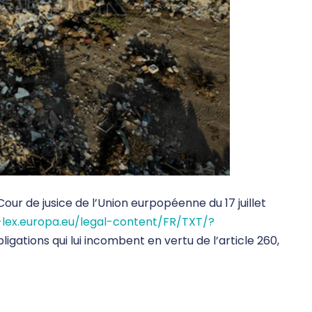
ur de jusice de l’Union eurpopéenne du 17 juillet
-lex.europa.eu/legal-content/FR/TXT/?
gations qui lui incombent en vertu de l’article 260,