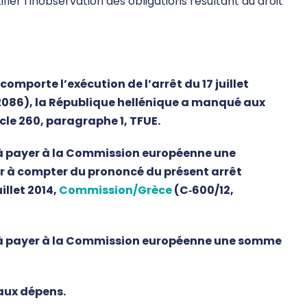
fier l’inobservation des obligations résultant du droit
omporte l’exécution de l’arrêt du 17 juillet
2086), la République hellénique a manqué aux
icle 260, paragraphe 1, TFUE.
à payer à la Commission européenne une
ur à compter du prononcé du présent arrêt
illet 2014,
Commission/Grèce
(C‑600/12,
à payer à la Commission européenne une somme
aux dépens.