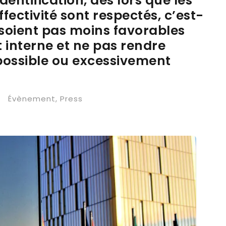
dentification, dès lors que les
fectivité sont respectés, c’est-
 soient pas moins favorables
t interne et ne pas rendre
mpossible ou excessivement
•
Évènement
,
Press