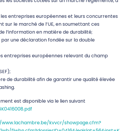
es les sociétés cotées sur un marché réglementé, à
 les entreprises européennes et leurs concurrentes
 sur le marché de l’UE, en soumettant ces
de l’information en matière de durabilité;
 par une déclaration fondée sur la double
 les entreprises européennes relevant du champ
SEF);
re de durabilité afin de garantir une qualité élevée
ashing.
nt est disponible via le lien suivant
6K0416008.pdf
//www.lachambre.be/kvvcr/showpage.cfm?
wb/flwbn.cfm?dossierID=0416&legislat=56&inst=K