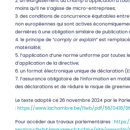
2. un élargissement du champ d’application à tout
moins qu’il ne s’agisse de micro-entreprises;
3. des conditions de concurrence équitables entre
non européennes qui sont actives économiquement
dernières à une obligation similaire de publication 
4. le principe de “
comply or explain
” est remplacé
matérialité;
5. l’application d’une norme uniforme par toutes
d’application de la directive;
6. un format électronique unique de déclaration (E
7. l’assurance obligatoire de l’information en matiè
des déclarations et de réduire le risque de greenw
Le texte adopté ce 26 novembre 2024 par le Parleme
:
https://www.lachambre.be/flwb/pdf/56/0416/5
Pour accéder aux travaux parlementaires :
https:
section=flwb&language=fr&cfm=/site/wwwcfm/fl