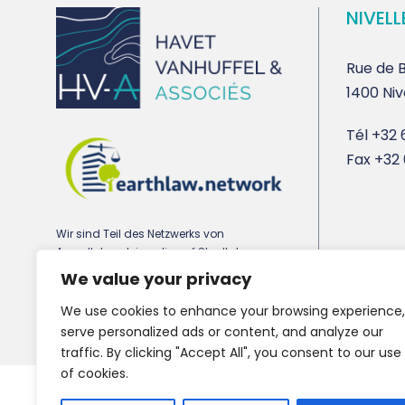
NIVELL
Rue de B
1400 Niv
Tél
+32 6
Fax
+32 
Wir sind Teil des Netzwerks von
Anwaltskanzleien, die auf Stadtplanungs-,
Umwelt- und Immobilienrecht spezialisiert
We value your privacy
sind earthlaw.network
We use cookies to enhance your browsing experience,
serve personalized ads or content, and analyze our
traffic. By clicking "Accept All", you consent to our use
of cookies.
Copyright 2021 HV-A, All Right Reserved