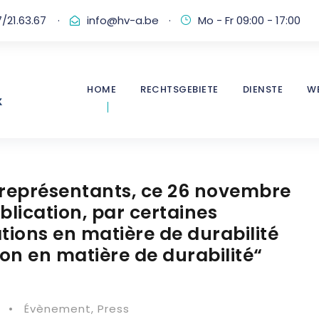
/21.63.67
·
info@hv-a.be
·
Mo - Fr 09:00 - 17:00
HOME
RECHTSGEBIETE
DIENSTE
W
représentants, ce 26 novembre
ublication, par certaines
tions en matière de durabilité
ion en matière de durabilité“
•
Évènement
,
Press