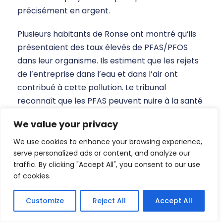
précisément en argent.
Plusieurs habitants de Ronse ont montré qu’ils
présentaient des taux élevés de PFAS/PFOS
dans leur organisme. Ils estiment que les rejets
de l’entreprise dans l’eau et dans l’air ont
contribué à cette pollution. Le tribunal
reconnaît que les PFAS peuvent nuire à la santé
et que les riverains ont ressenti une peur réelle
We value your privacy
pour leur santé à cause du non-respect des
normes environnementales par l’entreprise.
We use cookies to enhance your browsing experience,
serve personalized ads or content, and analyze our
Même si d’autres sources de PFAS existent, le
traffic. By clicking "Accept All", you consent to our use
juge considère qu’il existe un lien entre
of cookies.
certaines infractions prouvées et l’angoisse
subie par les habitants.
Customize
Reject All
Accept All
Le tribunal précise cependant que seules les