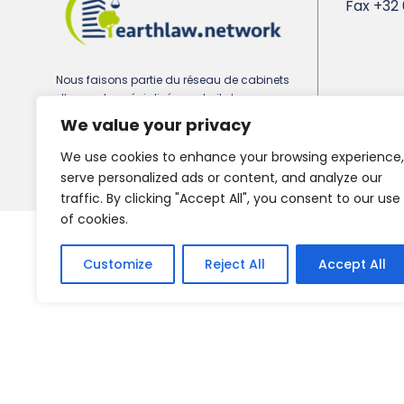
Fax
+32 
Nous faisons partie du réseau de cabinets
d’avocats spécialisés en droit de
l’urbanisme, de l’environnement et de
We value your privacy
l’immobilier earthlaw.network
We use cookies to enhance your browsing experience,
serve personalized ads or content, and analyze our
traffic. By clicking "Accept All", you consent to our use
of cookies.
Copyright 2021 HV-A, All Right Reserved
Customize
Reject All
Accept All