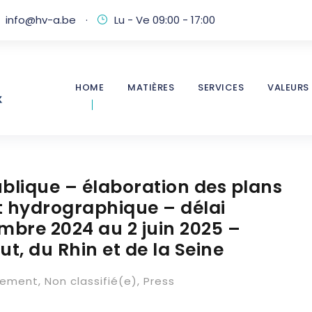
info@hv-a.be
·
Lu - Ve 09:00 - 17:00
HOME
MATIÈRES
SERVICES
VALEURS
blique – élaboration des plans
ct hydrographique – délai
mbre 2024 au 2 juin 2025 –
ut, du Rhin et de la Seine
nement
,
Non classifié(e)
,
Press