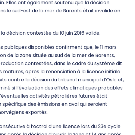
in. Elles ont également soutenu que la décision
ans le sud-est de la mer de Barents était invalide en
 la décision contestée du 10 juin 2016 valide.
publiques disponibles confirment que, le 11 mars
ion de la zone située au sud de la mer de Barents,
production contestées, dans le cadre du système dit
 matures, après la renonciation à la licence initiale
ts contre la décision du tribunal municipal d’Oslo et,
né si l’évaluation des effets climatiques probables
éventuelles activités pétrolières futures était
spécifique des émissions en aval qui seraient
norvégiens exportés.
nsécutive à l’octroi d’une licence lors du 23e cycle
 ans après la décision d’ouvrir la zone et 14 ans après