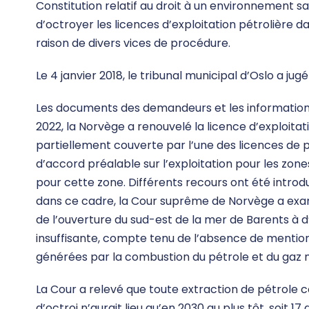
Constitution relatif au droit à un environnement sa
d’octroyer les licences d’exploitation pétrolière d
raison de divers vices de procédure.
Le 4 janvier 2018, le tribunal municipal d’Oslo a jugé
Les documents des demandeurs et les informations 
2022, la Norvège a renouvelé la licence d’exploitat
partiellement couverte par l’une des licences de 
d’accord préalable sur l’exploitation pour les zones
pour cette zone. Différents recours ont été introdui
dans ce cadre, la Cour suprême de Norvège a exami
de l’ouverture du sud-est de la mer de Barents à d’
insuffisante, compte tenu de l’absence de mention 
générées par la combustion du pétrole et du gaz 
La Cour a relevé que toute extraction de pétrole co
d’octroi n’aurait lieu qu’en 2030 au plus tôt, soit 17