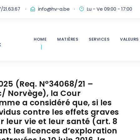
/21.63.67
·
info@hv-a.be
·
Lu - Ve 09:00 - 17:00
HOME
MATIÈRES
SERVICES
VALEURS
025 (Req. N°34068/21 –
/ Norvège), la Cour
mme a considéré que, si les
vidus contre les effets graves
eur vie et leur santé (art. 8
nt les licences d’exploration